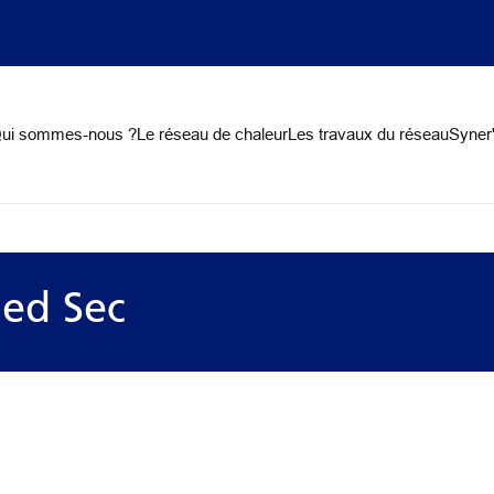
on
ui sommes-nous ?
Le réseau de chaleur
Les travaux du réseau
Syner'
ied Sec