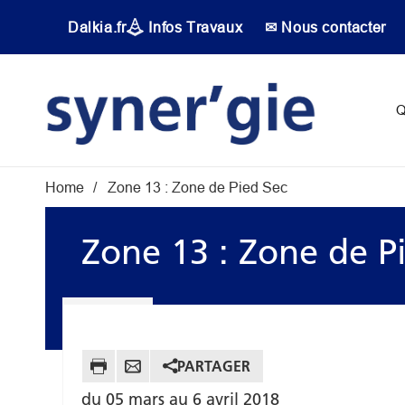
Aller au contenu principal
Dalkia.fr
Infos Travaux
✉ Nous contacter
Main navigati
Q
Fil d'Ariane
Home
Zone 13 : Zone de Pied Sec
Zone 13 : Zone de P
PARTAGER
du 05 mars au 6 avril 2018