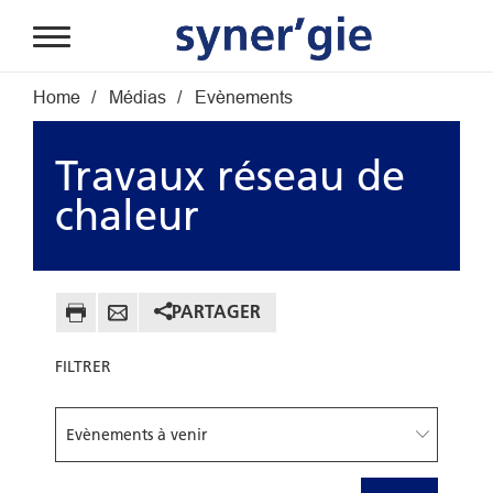
Aller au contenu principal
Fil d'Ariane
Home
Médias
Evènements
Travaux réseau de
chaleur
PARTAGER
FILTRER