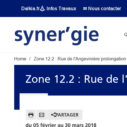
Aller au contenu principal
Dalkia.fr
Infos Travaux
✉ Nous contacter
Main navigati
Q
Fil d'Ariane
Home
Zone 12.2 : Rue de l'Angevinière prolongation
Zone 12.2 : Rue de 
PARTAGER
du 05 février au 30 mars 2018