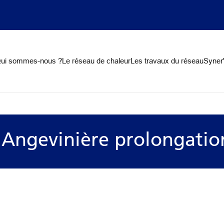
on
ui sommes-nous ?
Le réseau de chaleur
Les travaux du réseau
Syner'
l'Angevinière prolongatio