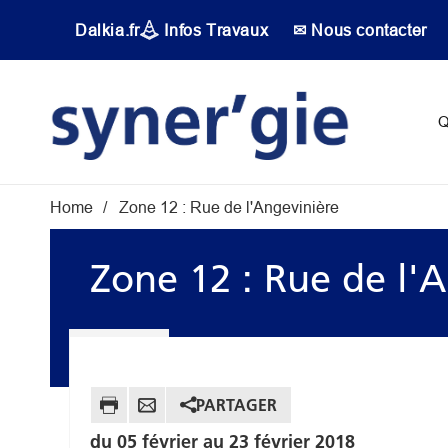
Aller au contenu principal
Dalkia.fr
Infos Travaux
✉ Nous contacter
Main navigati
Q
Fil d'Ariane
Home
Zone 12 : Rue de l'Angevinière
Zone 12 : Rue de l'
PARTAGER
du 05 février au 23 février 2018