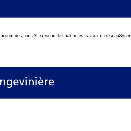
on
ui sommes-nous ?
Le réseau de chaleur
Les travaux du réseau
Syner'
Angevinière