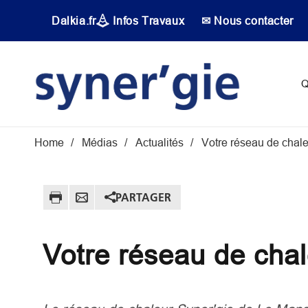
Aller au contenu principal
Dalkia.fr
Infos Travaux
✉ Nous contacter
Main navigati
Q
Fil d'Ariane
Home
Médias
Actualités
Votre réseau de chale
PARTAGER
Votre réseau de chal