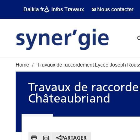
Aller au contenu principal
Dalkia.fr
Infos Travaux
✉ Nous contacter
Main navigati
Q
Fil d'Ariane
Home
Travaux de raccordement Lycée Joseph Rouss
Travaux de raccorde
Châteaubriand
PARTAGER