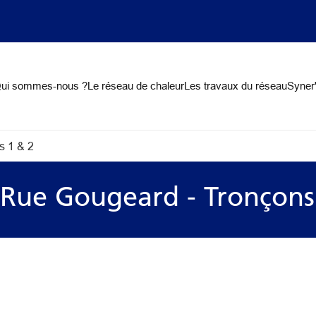
on
ui sommes-nous ?
Le réseau de chaleur
Les travaux du réseau
Syner'
s 1 & 2
 Rue Gougeard - Tronçons