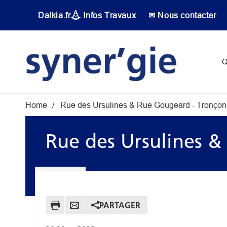
Aller au contenu principal
Dalkia.fr
Infos Travaux
✉ Nous contacter
Main navigati
Q
Fil d'Ariane
Home
Rue des Ursulines & Rue Gougeard - Tronçon
Rue des Ursulines &
PARTAGER