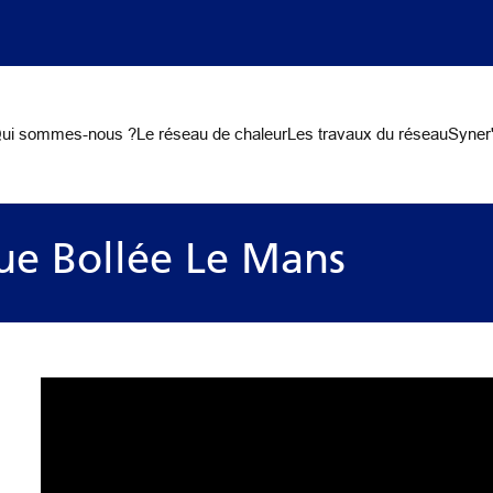
on
ui sommes-nous ?
Le réseau de chaleur
Les travaux du réseau
Syner'
ue Bollée Le Mans