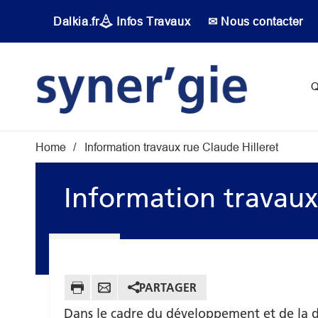
Aller au contenu principal
Dalkia.fr
Infos Travaux
✉ Nous contacter
Main navigati
Q
Fil d'Ariane
Home
Information travaux rue Claude Hilleret
Information travaux
PARTAGER
Dans le cadre du développement et de la d