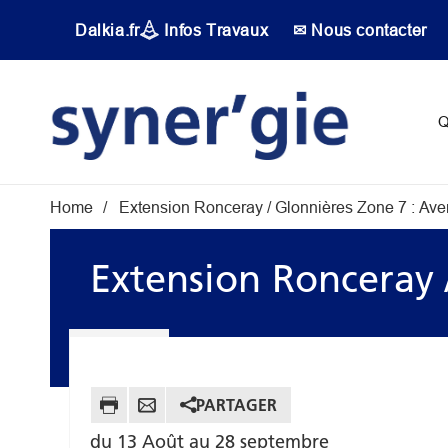
Aller au contenu principal
Dalkia.fr
Infos Travaux
✉ Nous contacter
Main navigati
Q
Fil d'Ariane
Home
Extension Ronceray / Glonnières Zone 7 : Av
Extension Ronceray 
PARTAGER
du 13 Août au 28 septembre