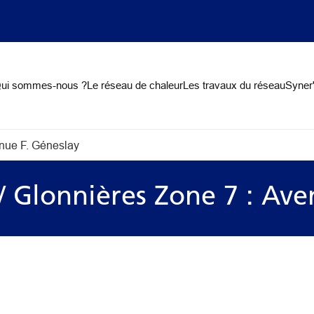
on
ui sommes-nous ?
Le réseau de chaleur
Les travaux du réseau
Syner'
enue F. Géneslay
/ Glonnières Zone 7 : Ave