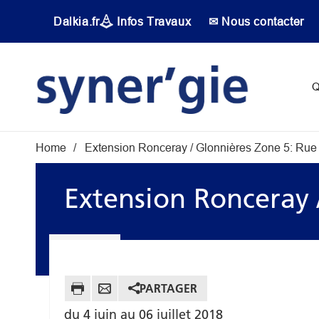
Aller au contenu principal
Dalkia.fr
Infos Travaux
✉ Nous contacter
Main navigati
Q
Fil d'Ariane
Home
Extension Ronceray / Glonnières Zone 5: Rue
Extension Ronceray 
PARTAGER
du 4 juin au 06 juillet 2018